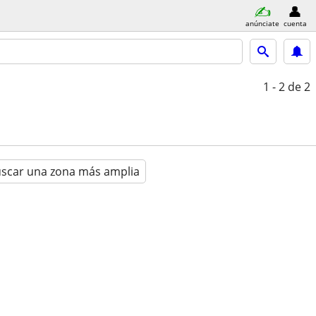
anúnciate
cuenta
1 - 2
de 2
scar una zona más amplia