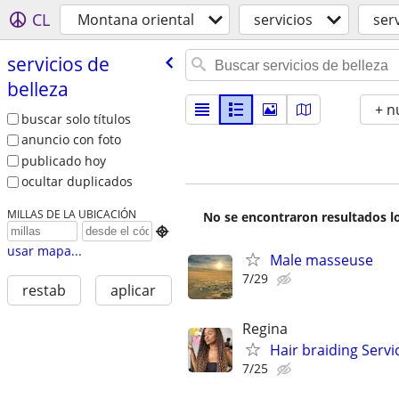
CL
Montana oriental
servicios
serv
servicios de
belleza
+ n
buscar solo títulos
anuncio con foto
publicado hoy
ocultar duplicados
MILLAS DE LA UBICACIÓN
No se encontraron resultados lo

usar mapa...
Male masseuse
7/29
restab
aplicar
Regina
Hair braiding Servi
7/25