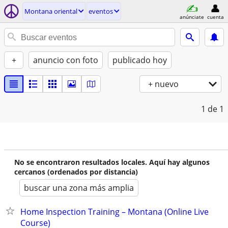
Montana oriental
eventos
anúnciate
cuenta
+
anuncio con foto
publicado hoy
+ nuevo
1
de 1
No se encontraron resultados locales. Aquí hay algunos
cercanos (ordenados por distancia)
buscar una zona más amplia
Home Inspection Training – Montana (Online Live
Course)