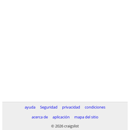
ayuda
Seguridad
privacidad
condiciones
acerca de
aplicación
mapa del sitio
© 2026 craigslist