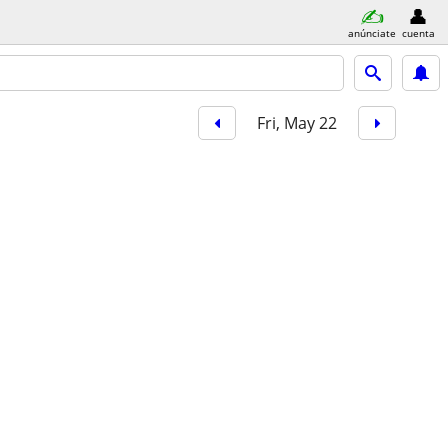
anúnciate
cuenta
Fri, May 22