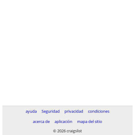
ayuda
Seguridad
privacidad
condiciones
acerca de
aplicación
mapa del sitio
© 2026 craigslist