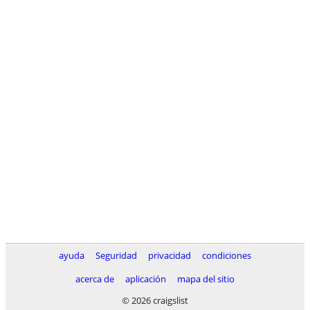
ayuda
Seguridad
privacidad
condiciones
acerca de
aplicación
mapa del sitio
© 2026 craigslist