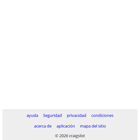
ayuda
Seguridad
privacidad
condiciones
acerca de
aplicación
mapa del sitio
© 2026 craigslist