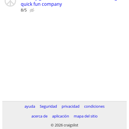
quick fun company
8/5
ayuda
Seguridad
privacidad
condiciones
acerca de
aplicación
mapa del sitio
© 2026 craigslist