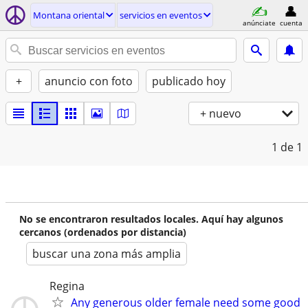
Montana oriental
servicios en eventos
anúnciate
cuenta
+
anuncio con foto
publicado hoy
+ nuevo
1
de 1
No se encontraron resultados locales. Aquí hay algunos
cercanos (ordenados por distancia)
buscar una zona más amplia
Regina
Any generous older female need some good