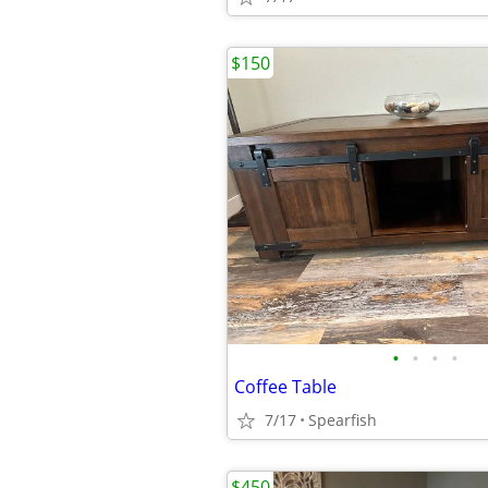
$150
•
•
•
•
Coffee Table
7/17
Spearfish
$450