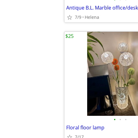
Antique B.L. Marble office/desk
7/9
Helena
$25
•
•
•
Floral floor lamp
7/17