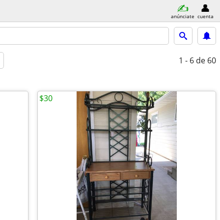
anúnciate
cuenta
1 - 6
de 60
$30