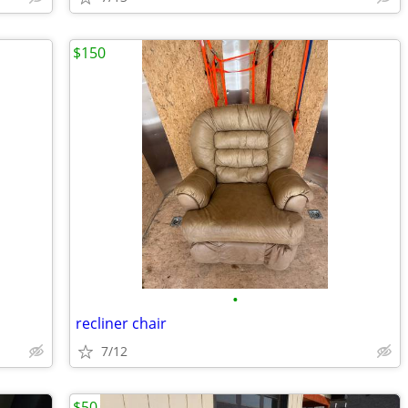
$150
•
recliner chair
7/12
$50