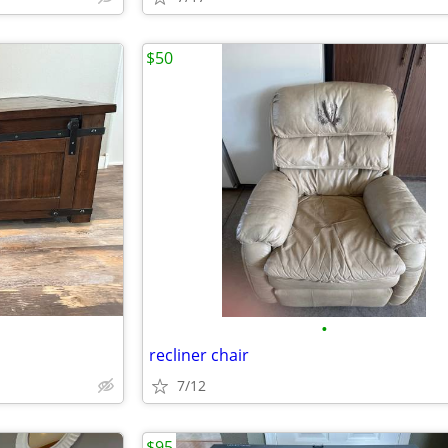
$50
•
recliner chair
7/12
$95