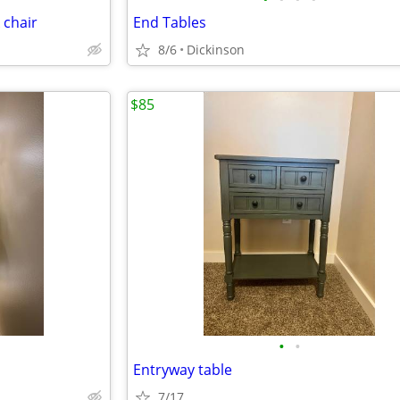
 chair
End Tables
8/6
Dickinson
$85
•
•
Entryway table
7/17