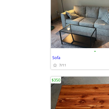
•
Sofa
7/11
$350