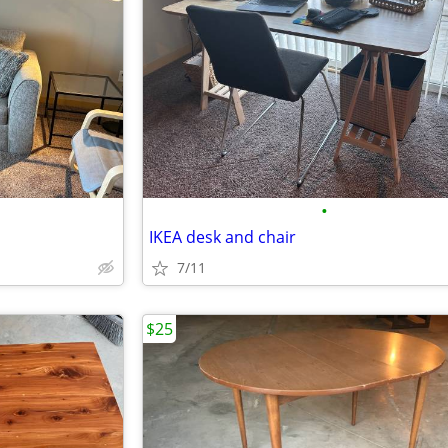
•
IKEA desk and chair
7/11
$25