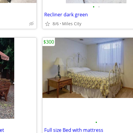
•
•
Recliner dark green
8/6
Miles City
$300
•
et
Full size Bed with mattress