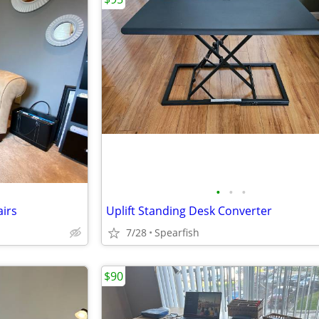
•
•
•
irs
Uplift Standing Desk Converter
7/28
Spearfish
$90