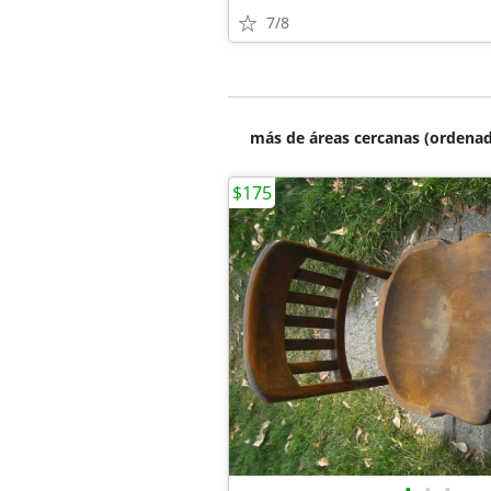
7/8
más de áreas cercanas (ordenad
$175
•
•
•