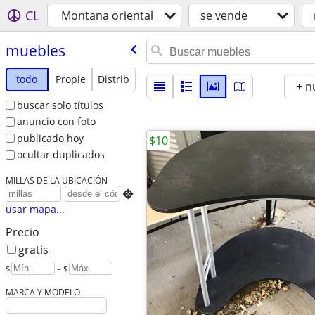
CL
Montana oriental
se vende
muebles
todo
Propie
Distrib
+ n
buscar solo títulos
anuncio con foto
publicado hoy
$10
ocultar duplicados
MILLAS DE LA UBICACIÓN

usar mapa...
Precio
gratis
$
– $
MARCA Y MODELO