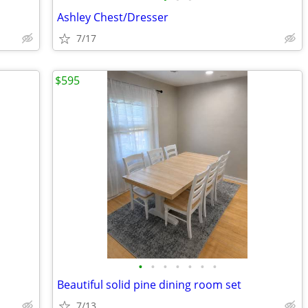
Ashley Chest/Dresser
7/17
$595
•
•
•
•
•
•
•
Beautiful solid pine dining room set
7/13