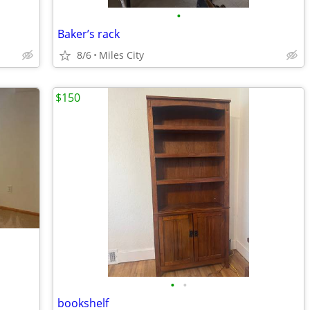
•
Baker’s rack
8/6
Miles City
$150
•
•
bookshelf