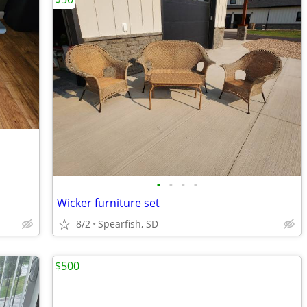
•
•
•
•
Wicker furniture set
8/2
Spearfish, SD
$500