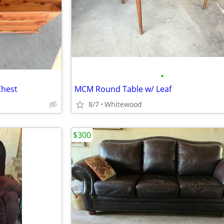
•
Chest
MCM Round Table w/ Leaf
8/7
Whitewood
$300