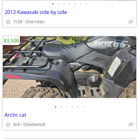
•
•
•
•
•
•
•
2012 Kawasaki side by side
7/28
Sheridan
$3,500
•
•
•
•
•
•
Arctic cat
8/4
Deadwood