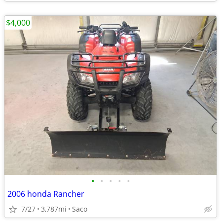
$4,000
•
•
•
•
•
2006 honda Rancher
7/27
3,787mi
Saco