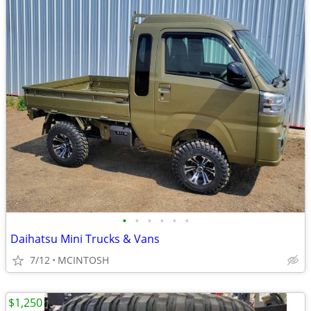
•
•
•
•
•
•
Daihatsu Mini Trucks & Vans
7/12
MCINTOSH
$1,250