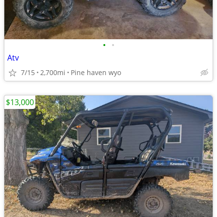
•
•
Atv
7/15
2,700mi
Pine haven wyo
$13,000