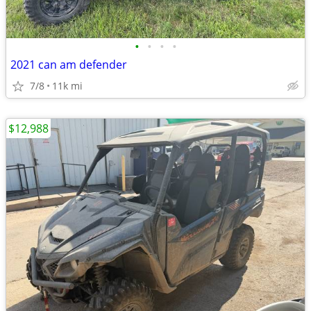
•
•
•
•
2021 can am defender
7/8
11k mi
$12,988