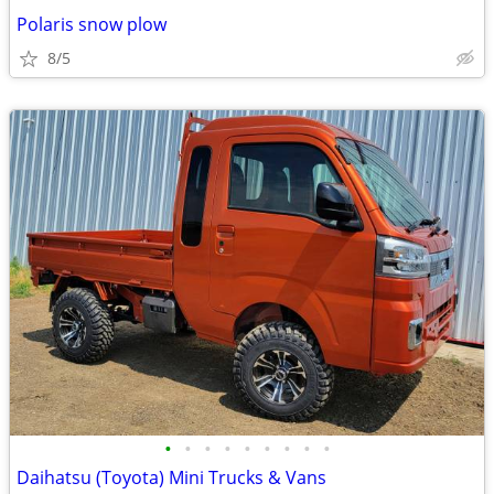
Polaris snow plow
8/5
•
•
•
•
•
•
•
•
•
Daihatsu (Toyota) Mini Trucks & Vans