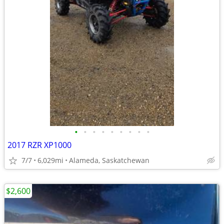
•
•
•
•
•
•
•
•
•
2017 RZR XP1000
7/7
6,029mi
Alameda, Saskatchewan
$2,600