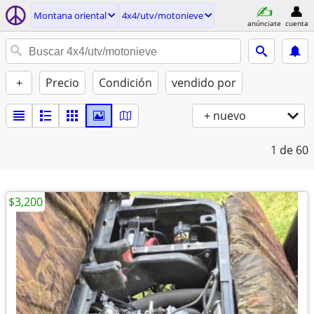
Montana oriental
4x4/utv/motonieve
anúnciate
cuenta
+
Precio
Condición
vendido por
+ nuevo
1
de 60
$3,200