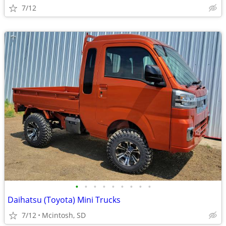
7/12
•
•
•
•
•
•
•
•
•
Daihatsu (Toyota) Mini Trucks
7/12
Mcintosh, SD