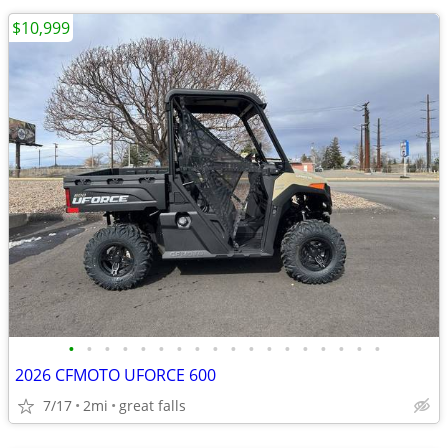
$10,999
•
•
•
•
•
•
•
•
•
•
•
•
•
•
•
•
•
•
2026 CFMOTO UFORCE 600
7/17
2mi
great falls