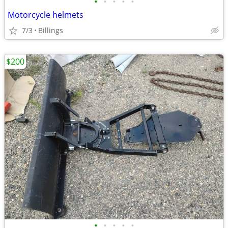
•
•
•
•
•
Motorcycle helmets
7/3
Billings
$200
•
•
•
•
•