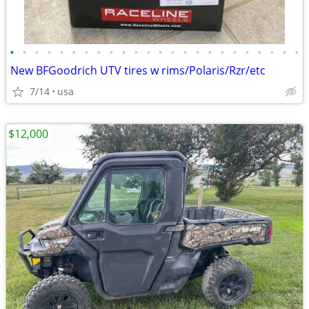
•
•
•
•
•
•
•
•
•
•
•
•
•
•
•
•
•
•
•
•
•
•
•
•
New BFGoodrich UTV tires w rims/Polaris/Rzr/etc
7/14
usa
$12,000