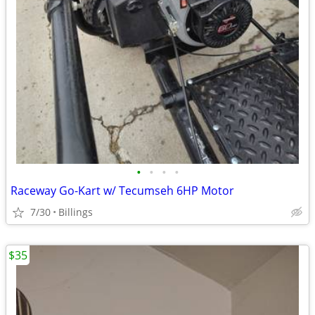
•
•
•
•
Raceway Go-Kart w/ Tecumseh 6HP Motor
7/30
Billings
$35