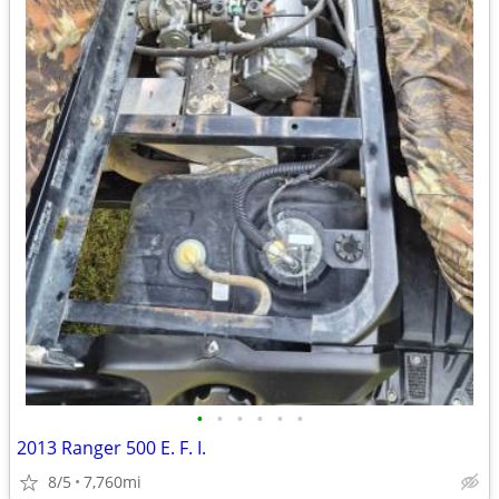
•
•
•
•
•
•
2013 Ranger 500 E. F. I.
8/5
7,760mi