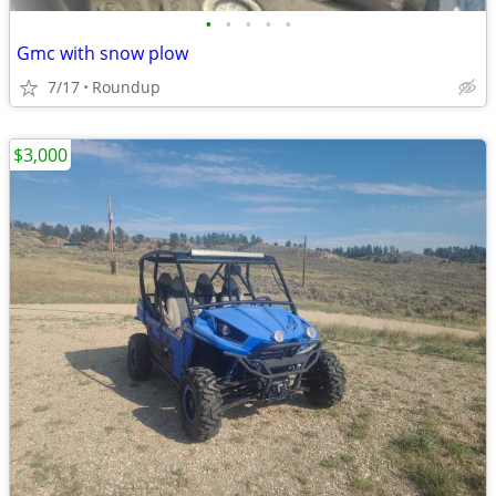
•
•
•
•
•
Gmc with snow plow
7/17
Roundup
$3,000