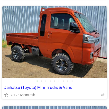
•
•
•
•
•
•
•
•
•
Daihatsu (Toyota) Mini Trucks & Vans
7/12
McIntosh