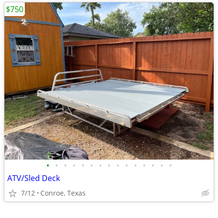
$750
•
•
•
•
•
•
•
•
•
•
•
•
•
•
•
ATV/Sled Deck
7/12
Conroe, Texas