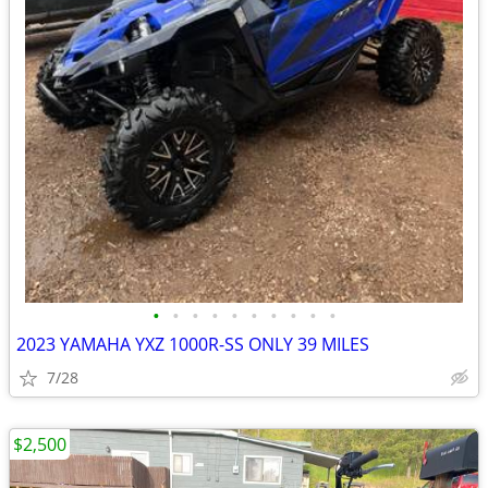
•
•
•
•
•
•
•
•
•
•
2023 YAMAHA YXZ 1000R-SS ONLY 39 MILES
7/28
$2,500