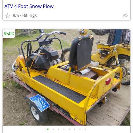
ATV 4 Foot Snow Plow
8/5
Billings
$500
•
•
•
•
•
•
•
•