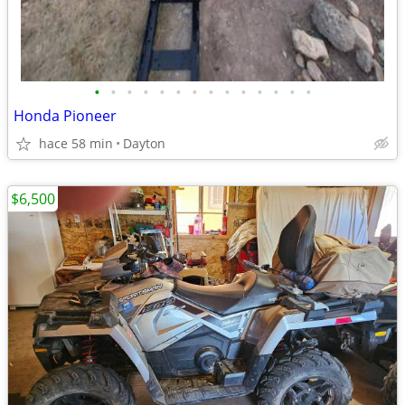
•
•
•
•
•
•
•
•
•
•
•
•
•
•
Honda Pioneer
hace 58 min
Dayton
$6,500