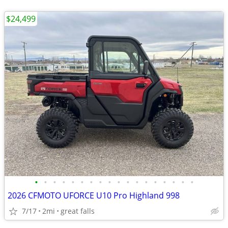
$24,499
•
•
•
•
•
•
•
•
•
•
•
•
•
•
•
•
•
•
2026 CFMOTO UFORCE U10 Pro Highland 998
7/17
2mi
great falls